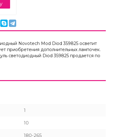
у
диодный Novotech Mod Diod 359825 осветит
бует приобретения дополнительных лампочек.
уль светодиодный Diod 359825 продается по
1
10
180-265