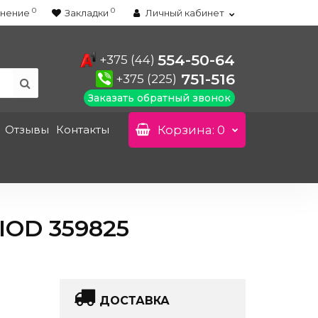
0
0
нение
Закладки
Личный кабинет
554-50-64
+375 (44)
751-516
+375 (225)
Заказать обратный звонок
Отзывы
Контакты
Корзина
: 0
OD 359825
ДОСТАВКА