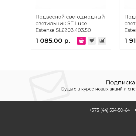
Подвесной светодиодный
Под
светильник ST Luce
свет
Estense SL6203.403.50
Este
1 085.00 р.
1 9
Подписка 
Будьте в курсе новых акций и сп
+375 (44) 554-50-64