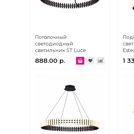
Потолочный
Под
светодиодный
свет
светильник ST Luce
Este
Estense SL6203.402.50
888.00 р.
1 3