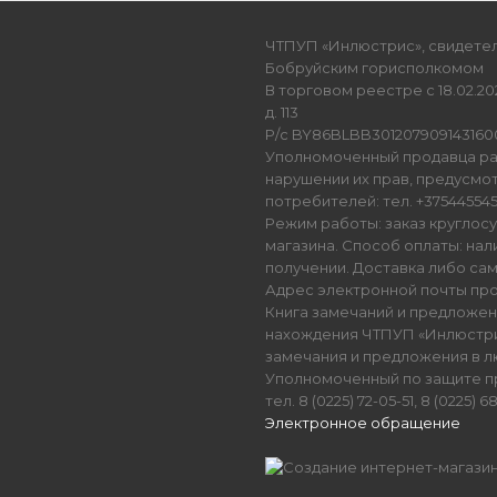
ЧТПУП «Инлюстрис», свидетель
Бобруйским горисполкомом
В торговом реестре с 18.02.202
д. 113
Р/с BY86BLBB301207909143160
Уполномоченный продавца ра
нарушении их прав, предусмо
потребителей: тел. +3754455450
Режим работы: заказ круглос
магазина. Способ оплаты: нал
получении. Доставка либо са
Адрес электронной почты прод
Книга замечаний и предложен
нахождения ЧТПУП «Инлюстрис
замечания и предложения в 
Уполномоченный по защите п
тел. 8 (0225) 72-05-51, 8 (0225) 
Электронное обращение
Создание интернет-магази