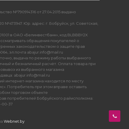
ство №790914316 от 27.04.2015 выдано
0 №473947. Юр. адрес: г. Бобруйск, ул. Советская,
01001 в ОАО «Белинвестбанк», код BLBBBY2X
ссматривать обращения покупателей о
тренных законодательством о защите прав
64, эл.почта abajur.info@mail.ru
уточно, выдача по режиму работы выбранного
ичный и безналичный расчёт. Оплата товара при
мовывоз из выбранного магазина
авца: abajur.info@mail.ru
ий интернет-магазина находится по месту
». Потребитель при этом вправе оставить
любом торговом объекте
рав потребителей Бобруйского райисполкома:
68-00-37
на
Webnet.by