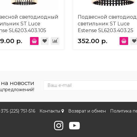
весной светодиодный
Подвесной светодио
ильник ST Luce
светильник ST Luce
nse SL6203.403.105
Estense SL6203.403.25
19.00 р.
352.00 р.
на новости
ецпредложений!
+375 (225) 751-516
Контакты
Возврат и обмен
Политика п