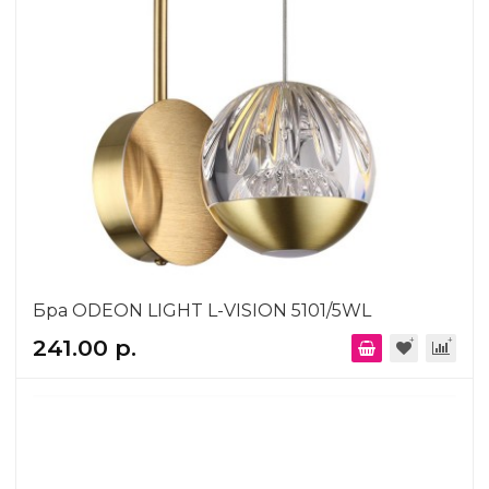
Бра ODEON LIGHT L-VISION 5101/5WL
241.00 р.