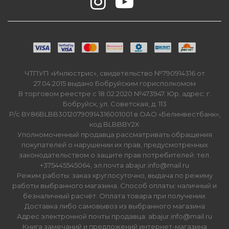
ЧТПУП «Инлюстрис», свидетельство №790914316 от
27.04.2015 выдано Бобруйским горисполкомом
В торговом реестре с 18.02.2020 №473947. Юр. адрес: г.
Бобруйск, ул. Советская, д. 113
Р/с BY86BLBB30120790914316001001 в ОАО «Белинвестбанк»,
код BLBBBY2X
Уполномоченный продавца рассматривать обращения
покупателей о нарушении их прав, предусмотренных
законодательством о защите прав потребителей: тел.
+375445545064, эл.почта abajur.info@mail.ru
Режим работы: заказ круглосуточно, выдача по режиму
работы выбранного магазина. Способ оплаты: наличный и
безналичный расчёт. Оплата товара при получении.
Доставка либо самовывоз из выбранного магазина
Адрес электронной почты продавца: abajur.info@mail.ru
Книга замечаний и предложений интернет-магазина