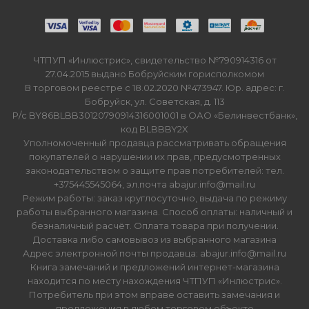
ЧТПУП «Инлюстрис», свидетельство №790914316 от
27.04.2015 выдано Бобруйским горисполкомом
В торговом реестре с 18.02.2020 №473947. Юр. адрес: г.
Бобруйск, ул. Советская, д. 113
Р/с BY86BLBB30120790914316001001 в ОАО «Белинвестбанк»,
код BLBBBY2X
Уполномоченный продавца рассматривать обращения
покупателей о нарушении их прав, предусмотренных
законодательством о защите прав потребителей: тел.
+375445545064, эл.почта abajur.info@mail.ru
Режим работы: заказ круглосуточно, выдача по режиму
работы выбранного магазина. Способ оплаты: наличный и
безналичный расчёт. Оплата товара при получении.
Доставка либо самовывоз из выбранного магазина
Адрес электронной почты продавца: abajur.info@mail.ru
Книга замечаний и предложений интернет-магазина
находится по месту нахождения ЧТПУП «Инлюстрис».
Потребитель при этом вправе оставить замечания и
предложения в любом торговом объекте