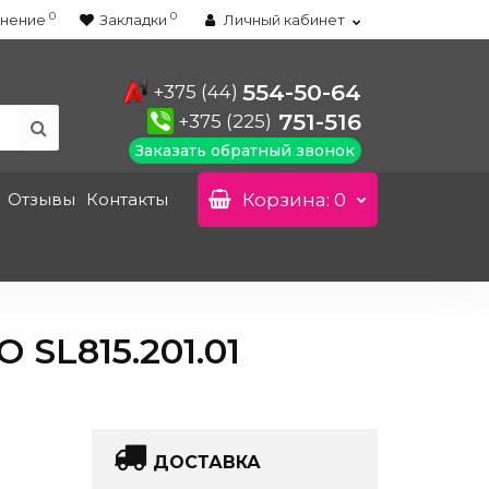
0
0
нение
Закладки
Личный кабинет
554-50-64
+375 (44)
751-516
+375 (225)
Заказать обратный звонок
Отзывы
Контакты
Корзина
: 0
L815.201.01
ДОСТАВКА