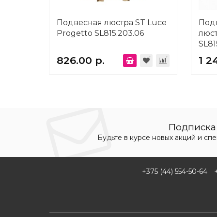
Подвесная люстра ST Luce
Под
Progetto SL815.203.06
люст
SL81
826.00 р.
1 2
Подписка 
Будьте в курсе новых акций и сп
+375 (44) 554-50-64