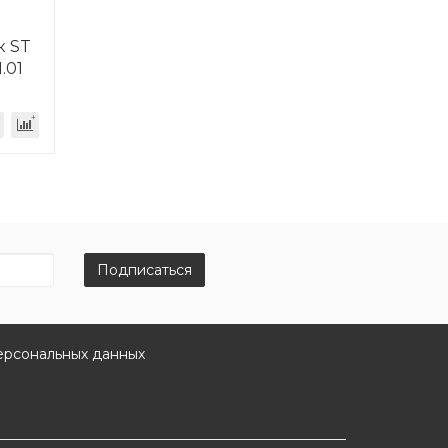
к ST
.01
Подписаться
ерсональных данных