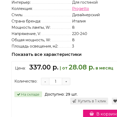
Интерьер:
Для гостиной
Коллекция:
Progetto
Стиль:
Дизайнерский
Страна бренда:
Италия
Мощность лампы, W:
8
Напряжение, V:
220-240
Общая мощность, W:
8
Площадь освещения, м2:
3
Показать все характеристики
337.00 р.
28.08 р.
| от
в месяц
Цена:
Количество:
-
+
Доступно:
29
шт.
На складе
Купить в 1 клик
В корзин