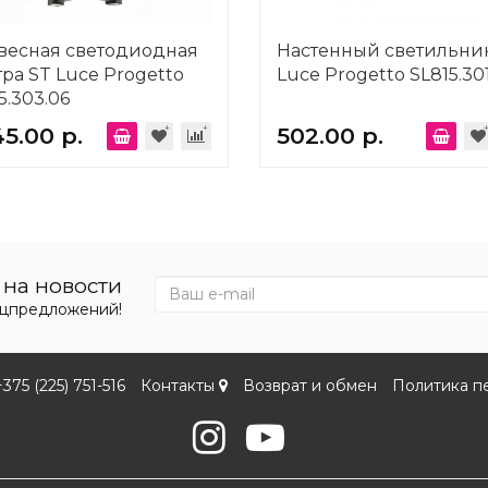
весная светодиодная
Настенный светильни
ра ST Luce Progetto
Luce Progetto SL815.301
5.303.06
45.00 р.
502.00 р.
на новости
ецпредложений!
+375 (225) 751-516
Контакты
Возврат и обмен
Политика п