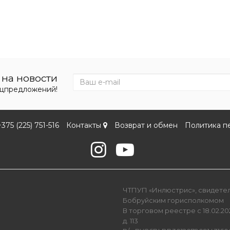
на новости
ецпредложений!
+375 (225) 751-516
Контакты
Возврат и обмен
Политика п
ЧТПУП «Инлюстрис», свидетель
Бобруйским горисполкомом
В торговом реестре с 18.02.202
д. 113