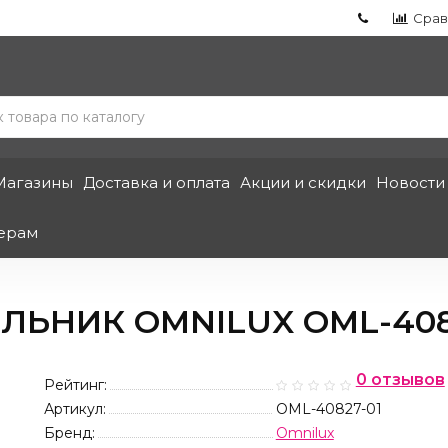
Срав
Магазины
Доставка и оплата
Акции и скидки
Новости
ерам
ЬНИК OMNILUX OML-408
0 отзывов
Рейтинг:
Артикул:
OML-40827-01
Бренд:
Omnilux