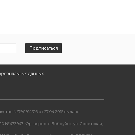
Подписаться
ерсональных данных
ство №790914316 от 27.04.2015 выдано
0 №473947. Юр. адрес: г. Бобруйск, ул. Советская,