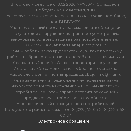
В торговом реестре с 18.02.2020 №473947. Юр. адрес: г.
Бобруйск, ул. Советская, д. 113
Р/с BY86BLBB30120790914316001001 в ОАО «Белинвестбанк»,
код BLBBBY2X
Уполномоченный продавца рассматривать обращения
покупателей о нарушении их прав, предусмотренных
законодательством о защите прав потребителей: тел.
+375445545064, эл.почта abajur.info@mail.ru
Режим работы: заказ круглосуточно, выдача по режиму
работы выбранного магазина. Способ оплаты: наличный и
безналичный расчёт. Оплата товара при получении.
Доставка либо самовывоз из выбранного магазина
Адрес электронной почты продавца: abajur.info@mail.ru
Книга замечаний и предложений интернет-магазина
находится по месту нахождения ЧТПУП «Инлюстрис».
Потребитель при этом вправе оставить замечания и
предложения в любом торговом объекте
Уполномоченный по защите прав потребителей
Бобруйского райисполкома: тел. 8 (0225) 72-05-51, 8 (0225) 68-
00-37
Электронное обращение