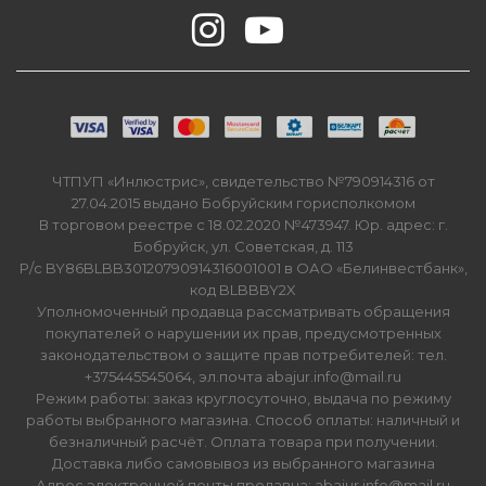
ЧТПУП «Инлюстрис», свидетельство №790914316 от
27.04.2015 выдано Бобруйским горисполкомом
В торговом реестре с 18.02.2020 №473947. Юр. адрес: г.
Бобруйск, ул. Советская, д. 113
Р/с BY86BLBB30120790914316001001 в ОАО «Белинвестбанк»,
код BLBBBY2X
Уполномоченный продавца рассматривать обращения
покупателей о нарушении их прав, предусмотренных
законодательством о защите прав потребителей: тел.
+375445545064, эл.почта abajur.info@mail.ru
Режим работы: заказ круглосуточно, выдача по режиму
работы выбранного магазина. Способ оплаты: наличный и
безналичный расчёт. Оплата товара при получении.
Доставка либо самовывоз из выбранного магазина
Адрес электронной почты продавца: abajur.info@mail.ru