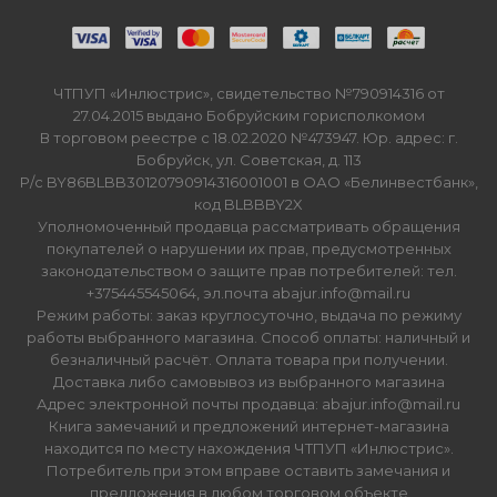
ЧТПУП «Инлюстрис», свидетельство №790914316 от
27.04.2015 выдано Бобруйским горисполкомом
В торговом реестре с 18.02.2020 №473947. Юр. адрес: г.
Бобруйск, ул. Советская, д. 113
Р/с BY86BLBB30120790914316001001 в ОАО «Белинвестбанк»,
код BLBBBY2X
Уполномоченный продавца рассматривать обращения
покупателей о нарушении их прав, предусмотренных
законодательством о защите прав потребителей: тел.
+375445545064, эл.почта abajur.info@mail.ru
Режим работы: заказ круглосуточно, выдача по режиму
работы выбранного магазина. Способ оплаты: наличный и
безналичный расчёт. Оплата товара при получении.
Доставка либо самовывоз из выбранного магазина
Адрес электронной почты продавца: abajur.info@mail.ru
Книга замечаний и предложений интернет-магазина
находится по месту нахождения ЧТПУП «Инлюстрис».
Потребитель при этом вправе оставить замечания и
предложения в любом торговом объекте