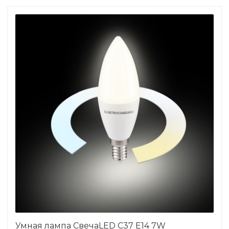
Умная лампа СвечаLED C37 Е14 7W