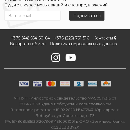
Будьте в курсе новых акций и спецпредложений!
Подписаться
+375 (44) 554-50-64
+375 (225) 751-516
Контакты
Возврат и обмен
Политика персональных данных
ЧТПУП «Инлюстрис», свидетельство №790914316 от
27.04.2015 выдано Бобруйским горисполкомом
В торговом реестре с 18.02.2020 №473947. Юр. адрес: г.
Бобруйск, ул. Советская, д. 113
Р/с BY86BLBB30120790914316001001 в ОАО «Белинвестбанк»,
код BLBBBY2X