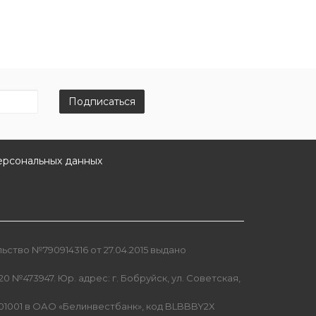
Подписаться
ерсональных данных
ство №790914316 от 27.04.2015 выдано
0 №473947. Юр. адрес: г. Бобруйск, ул. Советская,
01001 в ОАО «Белинвестбанк», код BLBBBY2X