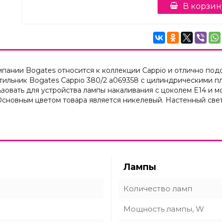
В корзин
пании Bogates относится к коллекции Cappio и отлично подо
тильник Bogates Cappio 380/2 a069358 с цилиндрическими 
зовать для устройства лампы накаливания с цоколем E14 и 
 Основным цветом товара является никелевый. Настенный све
Лампы
Количество ламп
Мощность лампы, W