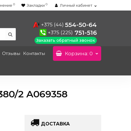
0
0
нение
Закладки
Личный кабинет
554-50-64
+375 (44)
751-516
+375 (225)
Заказать обратный звонок
Отзывы
Контакты
Корзина
: 0
80/2 A069358
ДОСТАВКА