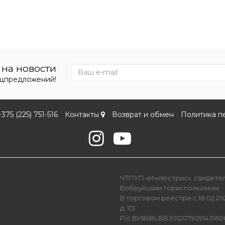
на новости
ецпредложений!
+375 (225) 751-516
Контакты
Возврат и обмен
Политика п
ЧТПУП «Инлюстрис», свидетель
Бобруйским горисполкомом
В торговом реестре с 18.02.202
д. 113
Р/с BY86BLBB301207909143160