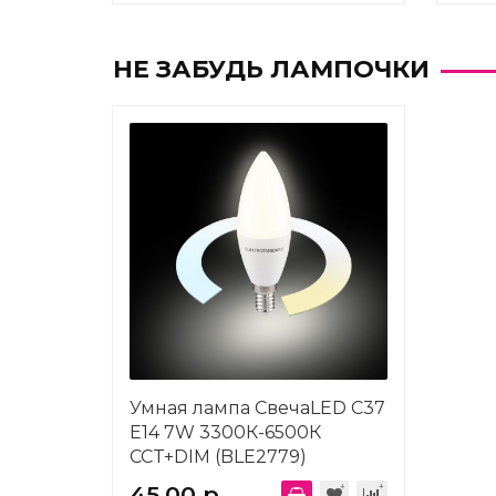
НЕ ЗАБУДЬ ЛАМПОЧКИ
Умная лампа СвечаLED C37
Е14 7W 3300К-6500К
CCT+DIM (BLE2779)
Elektrostandard a071005
45.00 р.