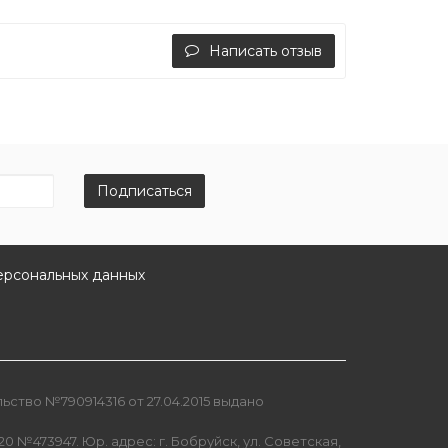
Написать отзыв
Подписаться
ерсональных данных
ство №790914316 от 27.04.2015 выдано
0 №473947. Юр. адрес: г. Бобруйск, ул. Советская,