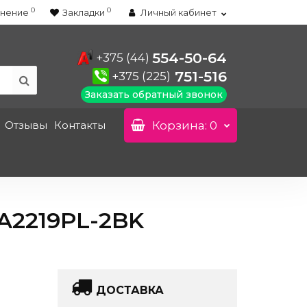
0
0
нение
Закладки
Личный кабинет
554-50-64
+375 (44)
751-516
+375 (225)
Заказать обратный звонок
Отзывы
Контакты
Корзина
: 0
2219PL-2BK
ДОСТАВКА