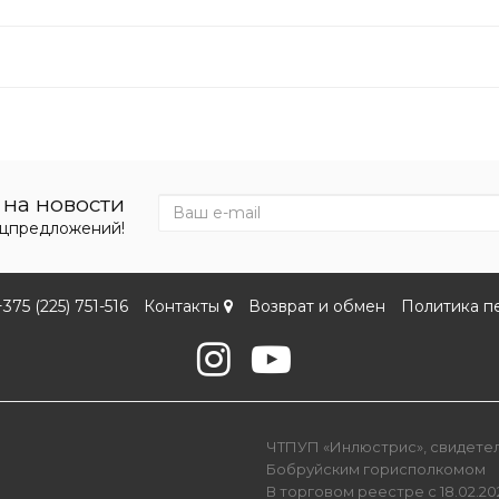
на новости
ецпредложений!
+375 (225) 751-516
Контакты
Возврат и обмен
Политика п
ЧТПУП «Инлюстрис», свидетель
Бобруйским горисполкомом
В торговом реестре с 18.02.202