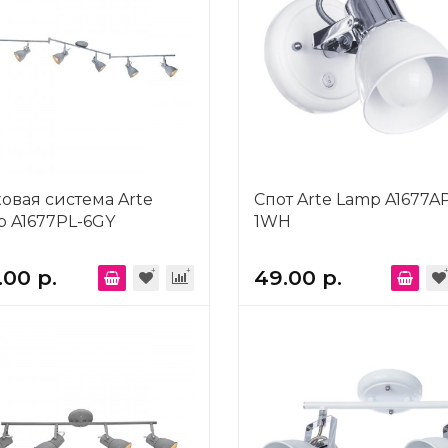
овая система Arte
Спот Arte Lamp A1677A
 A1677PL-6GY
1WH
.00 р.
49.00 р.