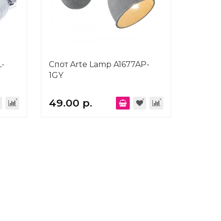
L-
Спот Arte Lamp A1677AP-
1GY
49.00 р.