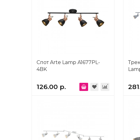
Спот Arte Lamp A1677PL-
Трек
4BK
Lamp
126.00 р.
281