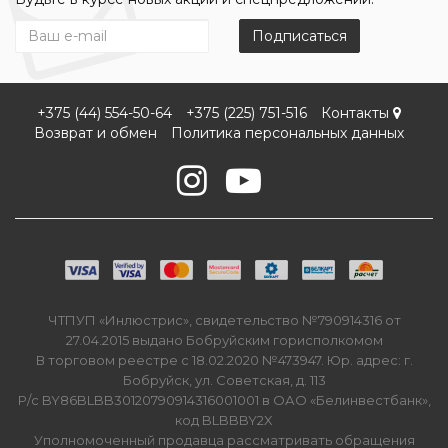
Подписаться
+375 (44) 554-50-64
+375 (225) 751-516
Контакты
Возврат и обмен
Политика персональных данных
ЧТПУП «Инлюстрис», свидетельство №790914316 от
27.04.2015 выдано Бобруйским горисполкомом
В торговом реестре с 18.02.2020 №473947. Юр. адрес: г.
Бобруйск, ул. Советская, д. 113
Р/с BY86BLBB30120790914316001001 в ОАО «Белинвестбанк»,
код BLBBBY2X
Уполномоченный продавца рассматривать обращения