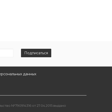
Подписаться
ерсональных данных
ство №790914316 от 27.04.2015 выдано