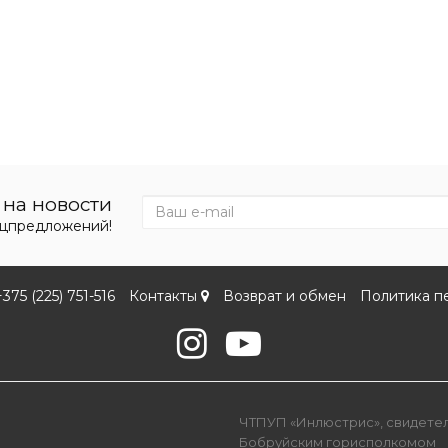
на новости
ецпредложений!
+375 (225) 751-516
Контакты
Возврат и обмен
Политика п
ЧТПУП «Инлюстрис», свидетель
Бобруйским горисполкомом