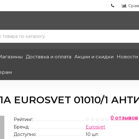
Срав
Магазины
Доставка и оплата
Акции и скидки
Новости
ерам
 EUROSVET 01010/1 АН
0 отзывов
Рейтинг:
Бренд:
Eurosvet
Доступно:
10
шт.