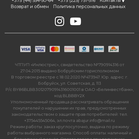
+375 (44) 554-50-64
+375 (225) 751-516
Контакты
Возврат и обмен
Политика персональных данных
ЧТПУП «Инлюстрис», свидетельство №790914316 от
27.04.2015 выдано Бобруйским горисполкомом
В торговом реестре с 18.02.2020 №473947. Юр. адрес: г.
Бобруйск, ул. Советская, д. 113
Р/с BY86BLBB30120790914316001001 в ОАО «Белинвестбанк»,
код BLBBBY2X
Уполномоченный продавца рассматривать обращения
покупателей о нарушении их прав, предусмотренных
законодательством о защите прав потребителей: тел.
+375445545064, эл.почта abajur.info@mail.ru
Режим работы: заказ круглосуточно, выдача по режиму
работы выбранного магазина. Способ оплаты: наличный и