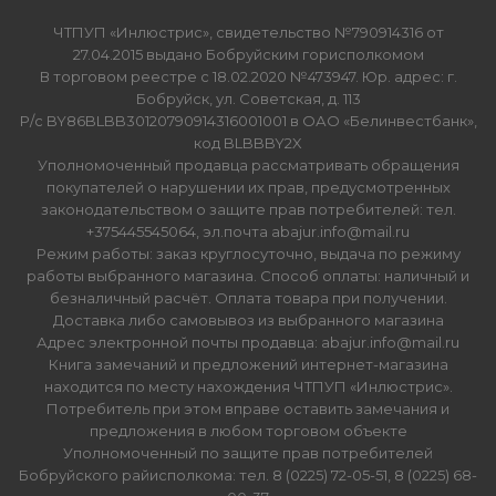
ЧТПУП «Инлюстрис», свидетельство №790914316 от
27.04.2015 выдано Бобруйским горисполкомом
В торговом реестре с 18.02.2020 №473947. Юр. адрес: г.
Бобруйск, ул. Советская, д. 113
Р/с BY86BLBB30120790914316001001 в ОАО «Белинвестбанк»,
код BLBBBY2X
Уполномоченный продавца рассматривать обращения
покупателей о нарушении их прав, предусмотренных
законодательством о защите прав потребителей: тел.
+375445545064, эл.почта abajur.info@mail.ru
Режим работы: заказ круглосуточно, выдача по режиму
работы выбранного магазина. Способ оплаты: наличный и
безналичный расчёт. Оплата товара при получении.
Доставка либо самовывоз из выбранного магазина
Адрес электронной почты продавца: abajur.info@mail.ru
Книга замечаний и предложений интернет-магазина
находится по месту нахождения ЧТПУП «Инлюстрис».
Потребитель при этом вправе оставить замечания и
предложения в любом торговом объекте
Уполномоченный по защите прав потребителей
Бобруйского райисполкома: тел. 8 (0225) 72-05-51, 8 (0225) 68-