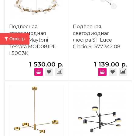
Подвесная
Подвесная
светодиодная
светодиодная
Фильтр
люстра Maytoni
люстра ST Luce
Tessara MOD081PL-
Giacio SL377.342.08
L50G3K
1 530.00 р.
1 139.00 р.