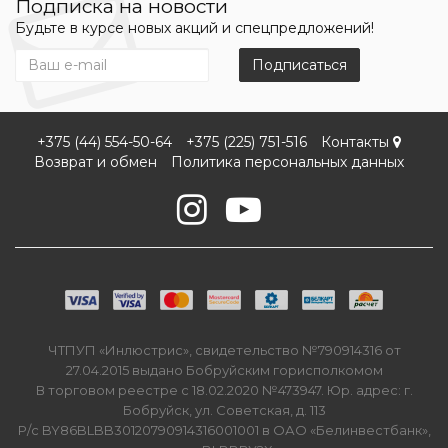
Подписка на новости
Будьте в курсе новых акций и спецпредложений!
Подписаться
+375 (44) 554-50-64
+375 (225) 751-516
Контакты
Возврат и обмен
Политика персональных данных
ЧТПУП «Инлюстрис», свидетельство №790914316 от
27.04.2015 выдано Бобруйским горисполкомом
В торговом реестре с 18.02.2020 №473947. Юр. адрес: г.
Бобруйск, ул. Советская, д. 113
Р/с BY86BLBB30120790914316001001 в ОАО «Белинвестбанк»,