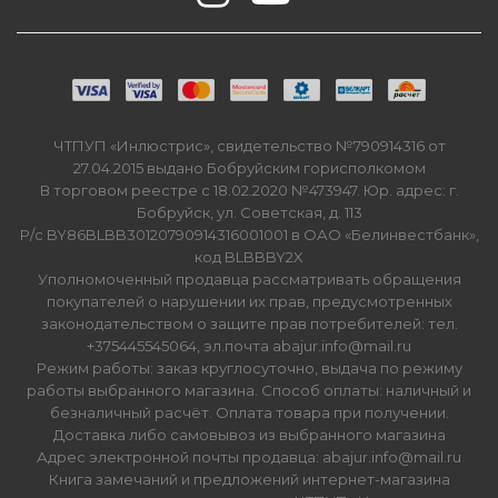
ЧТПУП «Инлюстрис», свидетельство №790914316 от
27.04.2015 выдано Бобруйским горисполкомом
В торговом реестре с 18.02.2020 №473947. Юр. адрес: г.
Бобруйск, ул. Советская, д. 113
Р/с BY86BLBB30120790914316001001 в ОАО «Белинвестбанк»,
код BLBBBY2X
Уполномоченный продавца рассматривать обращения
покупателей о нарушении их прав, предусмотренных
законодательством о защите прав потребителей: тел.
+375445545064, эл.почта abajur.info@mail.ru
Режим работы: заказ круглосуточно, выдача по режиму
работы выбранного магазина. Способ оплаты: наличный и
безналичный расчёт. Оплата товара при получении.
Доставка либо самовывоз из выбранного магазина
Адрес электронной почты продавца: abajur.info@mail.ru
Книга замечаний и предложений интернет-магазина