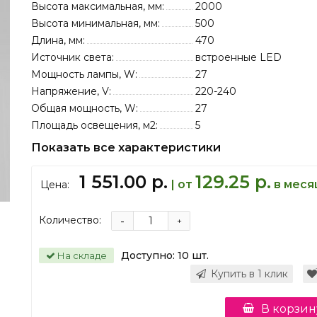
Высота максимальная, мм:
2000
Высота минимальная, мм:
500
Длина, мм:
470
Источник света:
встроенные LED
Мощность лампы, W:
27
Напряжение, V:
220-240
Общая мощность, W:
27
Площадь освещения, м2:
5
Показать все характеристики
1 551.00 р.
129.25 р.
| от
в меся
Цена:
Количество:
-
+
Доступно:
10
шт.
На складе
Купить в 1 клик
В корзин