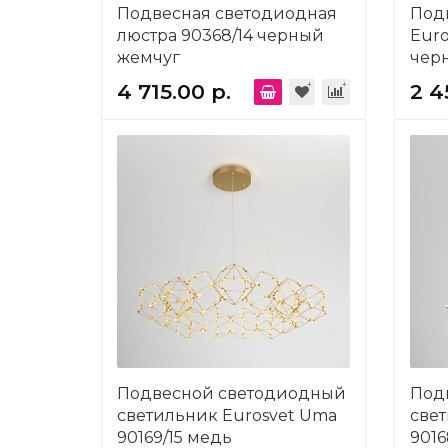
Подвесная светодиодная
Под
люстра 90368/14 черный
Euro
жемчуг
чер
4 715.00 р.
2 4
Подвесной светодиодный
Под
светильник Eurosvet Uma
свет
90169/15 медь
9016