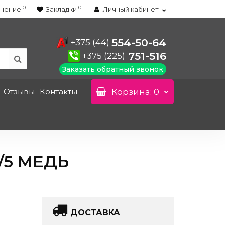
0
0
нение
Закладки
Личный кабинет
554-50-64
+375 (44)
751-516
+375 (225)
Заказать обратный звонок
Отзывы
Контакты
Корзина
: 0
/5 МЕДЬ
ДОСТАВКА