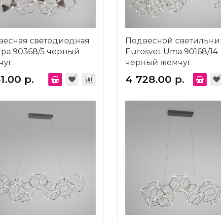
весная светодиодная
Подвесной светильни
ра 90368/5 черный
Eurosvet Uma 90168/14
чуг
черный жемчуг
51.00 р.
4 728.00 р.