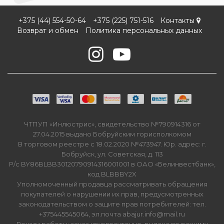
+375 (44) 554-50-64
+375 (225) 751-516
Контакты
Возврат и обмен
Политика персональных данных
ЧТПУП «Инлюстрис», свидетельство №790914316 от
27.04.2015 выдано Бобруйским горисполкомом
В торговом реестре с 18.02.2020 №473947. Юр. адрес: г.
Бобруйск, ул. Советская, д. 113
Р/с BY86BLBB30120790914316001001 в ОАО «Белинвестбанк»,
код BLBBBY2X
Уполномоченный продавца рассматривать обращения
покупателей о нарушении их прав, предусмотренных
законодательством о защите прав потребителей: тел.
+375445545064, эл.почта abajur.info@mail.ru