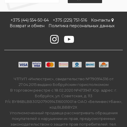
+375 (44) 554-50-64
+375 (225) 751-516
Контакты
Возврат и обмен
Политика персональных данных
ЧТПУП «Инлюстрис», свидетельство №790914316 от
27.04.2015 выдано Бобруйским горисполкомом
В торговом реестре с 18.02.2020 №473947. Юр. адрес: г.
Бобруйск, ул. Советская, д. 113
Р/с BY86BLBB30120790914316001001 в ОАО «Белинвестбанк»,
код BLBBBY2X
Уполномоченный продавца рассматривать обращения
покупателей о нарушении их прав, предусмотренных
законодательством о защите прав потребителей: тел.