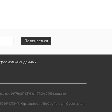
Подписаться
ерсональных данных
ство №790914316 от 27.04.2015 выдано
0 №473947. Юр. адрес: г. Бобруйск, ул. Советская,