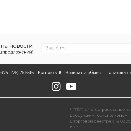
на новости
ецпредложений!
+375 (225) 751-516
Контакты
Возврат и обмен
Политика п
ЧТПУП «Инлюстрис», свидетель
Бобруйским горисполкомом
В торговом реестре с 18.02.202
д. 113