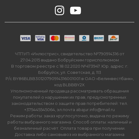
ЧТПУП «Инлюстрис», свидетельство №790914316 от
27.04.2015 выдано Бобруйским горисполкомом
В торговом реестре с 18.02.2020 №473947. Юр. адрес: г.
Бобруйск, ул. Советская, д. 113
Р/с BY86BLBB30120790914316001001 в ОАО «Белинвестбанк»,
код BLBBBY2X
Уполномоченный продавца рассматривать обращения
покупателей о нарушении их прав, предусмотренных
законодательством о защите прав потребителей: тел.
+375445545064, эл.почта abajur.info@mail.ru
Режим работы: заказ круглосуточно, выдача по режиму
работы выбранного магазина. Способ оплаты: наличный и
безналичный расчёт. Оплата товара при получении.
Доставка либо самовывоз из выбранного магазина