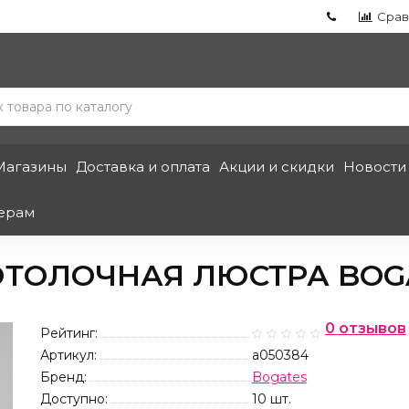
Срав
Магазины
Доставка и оплата
Акции и скидки
Новости
ерам
ТОЛОЧНАЯ ЛЮСТРА BOGAT
0 отзывов
Рейтинг:
Артикул:
a050384
Бренд:
Bogates
Доступно:
10
шт.