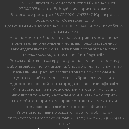
ЧТПУП «Инлюстрис», свидетельство №790914316 от
27.04.2015 выдано Бобруйским горисполкомом
В торговом реестре с 18.02.2020 №473947. Юр. адрес: г.
Бобруйск, ул. Советская, д. 113
Р/с BY86BLBB30120790914316001001 в ОАО «Белинвестбанк»,
код BLBBBY2X
Уполномоченный продавца рассматривать обращения
покупателей о нарушении их прав, предусмотренных
законодательством о защите прав потребителей: тел.
+375445545064, эл.почта abajur.info@mail.ru
Режим работы: заказ круглосуточно, выдача по режиму
работы выбранного магазина. Способ оплаты: наличный и
безналичный расчёт. Оплата товара при получении.
Доставка либо самовывоз из выбранного магазина
Адрес электронной почты продавца: abajur.info@mail.ru
Книга замечаний и предложений интернет-магазина
находится по месту нахождения ЧТПУП «Инлюстрис».
Потребитель при этом вправе оставить замечания и
предложения в любом торговом объекте
Уполномоченный по защите прав потребителей
Бобруйского райисполкома: тел. 8 (0225) 72-05-51, 8 (0225) 68-
00-37