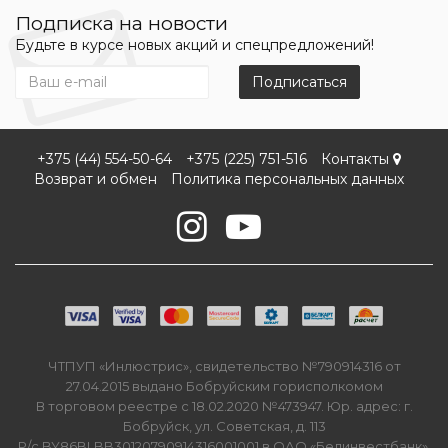
Подписка на новости
Будьте в курсе новых акций и спецпредложений!
Подписаться
+375 (44) 554-50-64
+375 (225) 751-516
Контакты
Возврат и обмен
Политика персональных данных
ЧТПУП «Инлюстрис», свидетельство №790914316 от
27.04.2015 выдано Бобруйским горисполкомом
В торговом реестре с 18.02.2020 №473947. Юр. адрес: г.
Бобруйск, ул. Советская, д. 113
Р/с BY86BLBB30120790914316001001 в ОАО «Белинвестбанк»,