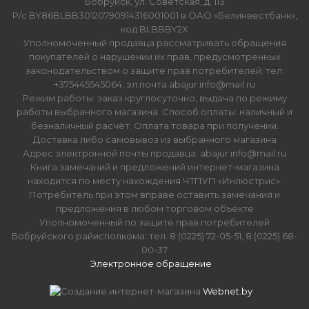
Бобруйск, ул. Советская, д. 113
Р/с BY86BLBB30120790914316001001 в ОАО «Белинвестбанк»,
код BLBBBY2X
Уполномоченный продавца рассматривать обращения
покупателей о нарушении их прав, предусмотренных
законодательством о защите прав потребителей: тел.
+375445545064, эл.почта abajur.info@mail.ru
Режим работы: заказ круглосуточно, выдача по режиму
работы выбранного магазина. Способ оплаты: наличный и
безналичный расчёт. Оплата товара при получении.
Доставка либо самовывоз из выбранного магазина
Адрес электронной почты продавца: abajur.info@mail.ru
Книга замечаний и предложений интернет-магазина
находится по месту нахождения ЧТПУП «Инлюстрис».
Потребитель при этом вправе оставить замечания и
предложения в любом торговом объекте
Уполномоченный по защите прав потребителей
Бобруйского райисполкома: тел. 8 (0225) 72-05-51, 8 (0225) 68-
00-37
Электронное обращение
Создание интернет-магазина
Webnet.by