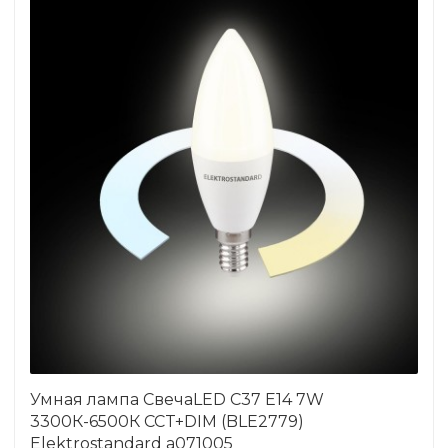
Умная лампа СвечаLED C37 Е14 7W
3300К-6500К CCT+DIM (BLE2779)
Elektrostandard a071005