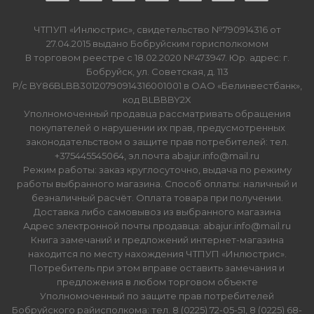
ЧТПУП «Инлюстрис», свидетельство №790914316 от
27.04.2015 выдано Бобруйским горисполкомом
В торговом реестре с 18.02.2020 №473947. Юр. адрес: г.
Бобруйск, ул. Советская, д. 113
Р/с BY86BLBB30120790914316001001 в ОАО «Белинвестбанк»,
код BLBBBY2X
Уполномоченный продавца рассматривать обращения
покупателей о нарушении их прав, предусмотренных
законодательством о защите прав потребителей: тел.
+375445545064, эл.почта abajur.info@mail.ru
Режим работы: заказ круглосуточно, выдача по режиму
работы выбранного магазина. Способ оплаты: наличный и
безналичный расчёт. Оплата товара при получении.
Доставка либо самовывоз из выбранного магазина
Адрес электронной почты продавца: abajur.info@mail.ru
Книга замечаний и предложений интернет-магазина
находится по месту нахождения ЧТПУП «Инлюстрис».
Потребитель при этом вправе оставить замечания и
предложения в любом торговом объекте
Уполномоченный по защите прав потребителей
Бобруйского райисполкома: тел. 8 (0225) 72-05-51, 8 (0225) 68-