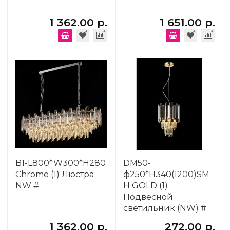
1 362.00 р.
1 651.00 р.
B1-L800*W300*H280
DM50-
Chrome (1) Люстра
ф250*H340(1200)SM
NW #
H GOLD (1)
Подвесной
светильник (NW) #
1 362.00 р.
272.00 р.