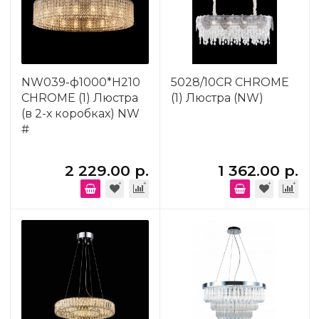
NW039-ф1000*H210
5028/10CR CHROME
CHROME (1) Люстра
(1) Люстра (NW)
(в 2-х коробках) NW
#
2 229.00 р.
1 362.00 р.