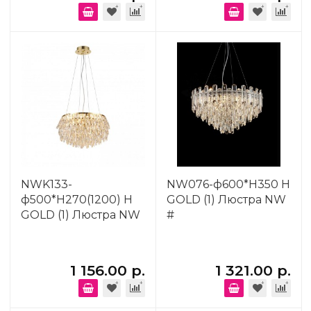
NWK133-
NW076-ф600*H350 H
ф500*H270(1200) H
GOLD (1) Люстра NW
GOLD (1) Люстра NW
#
1 156.00 р.
1 321.00 р.