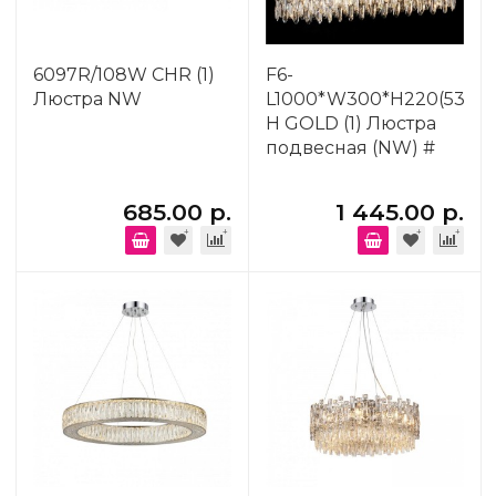
6097R/108W CHR (1)
F6-
Люстра NW
L1000*W300*H220(530)
H GOLD (1) Люстра
подвесная (NW) #
685.00 р.
1 445.00 р.