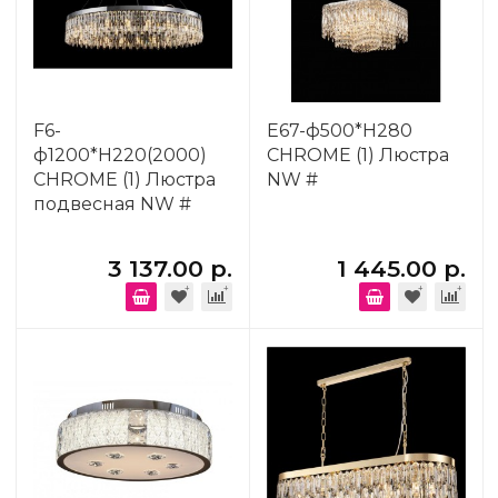
F6-
E67-ф500*H280
ф1200*H220(2000)
CHROME (1) Люстра
CHROME (1) Люстра
NW #
подвесная NW #
3 137.00 р.
1 445.00 р.