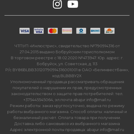
ЧТПУП «Инлюстрис», свидетельство №790914316 от
27.04.2015 выдано Бобруйским горисполкомом
В торговом реестре с 18.02.2020 №473947. Юр. адрес: г.
Бобруйск, ул. Советская, д. 113
Р/с BY86BLBB30120790914316001001 в ОАО «Белинвестбанк»,
код BLBBBY2X
Уполномоченный продавца рассматривать обращения
покупателей о нарушении их прав, предусмотренных
законодательством о защите прав потребителей: тел.
+375445545064, эл.почта abajur.info@mail.ru
Режим работы: заказ круглосуточно, выдача по режиму
работы выбранного магазина. Способ оплаты: наличный и
безналичный расчёт. Оплата товара при получении.
Доставка либо самовывоз из выбранного магазина
Адрес электронной почты продавца: abajur.info@mail.ru