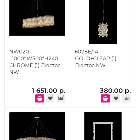
NW020-
6078E/1A
L1000*W300*H240
GOLD+CLEAR (1)
CHROME (1) Люстра
Люстра NW
NW
1 651.00 р.
380.00 р.