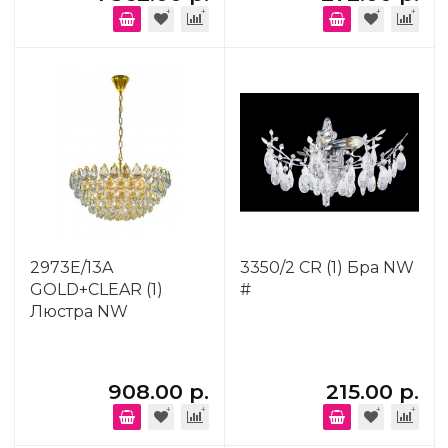
2973E/13A
3350/2 CR (1) Бра NW
GOLD+CLEAR (1)
#
Люстра NW
908.00 р.
215.00 р.