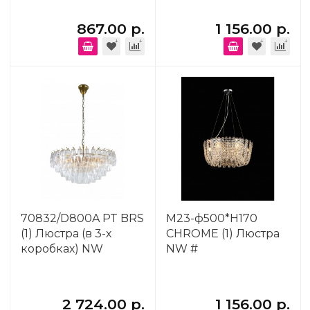
867.00 р.
1 156.00 р.
70832/D800A PT BRS
M23-ф500*H170
(1) Люстра (в 3-х
CHROME (1) Люстра
коробках) NW
NW #
2 724.00 р.
1 156.00 р.