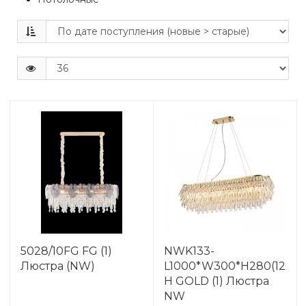
5028/10FG FG (1)
NWK133-
Люстра (NW)
L1000*W300*H280(1200)
H GOLD (1) Люстра
NW