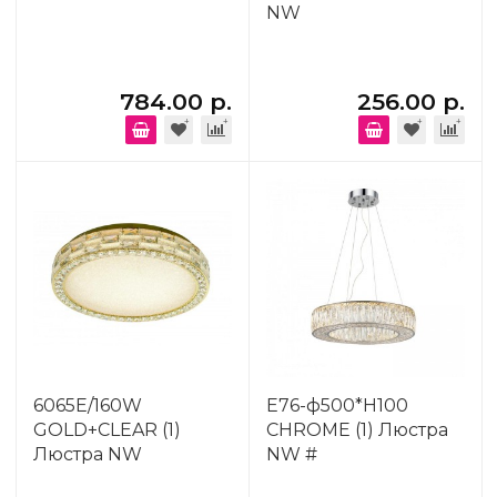
NW
784.00 р.
256.00 р.
6065E/160W
E76-ф500*H100
GOLD+CLEAR (1)
CHROME (1) Люстра
Люстра NW
NW #