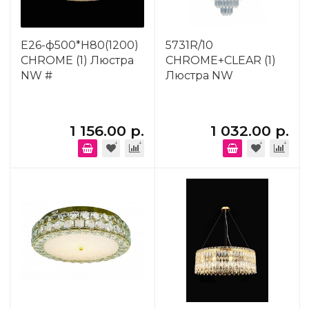
E26-ф500*H80(1200)
5731R/10
CHROME (1) Люстра
CHROME+CLEAR (1)
NW #
Люстра NW
1 156.00 р.
1 032.00 р.