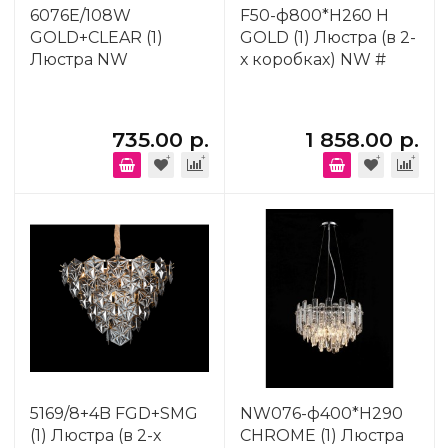
6076E/108W
F50-ф800*H260 H
GOLD+CLEAR (1)
GOLD (1) Люстра (в 2-
Люстра NW
х коробках) NW #
735.00 р.
1 858.00 р.
5169/8+4B FGD+SMG
NW076-ф400*H290
(1) Люстра (в 2-х
CHROME (1) Люстра