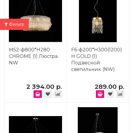
Фильтр
M52-ф800*H280
F6-ф200*H300(1200)
CHROME (1) Люстра
H GOLD (1)
NW
Подвесной
светильник (NW)
2 394.00 р.
289.00 р.