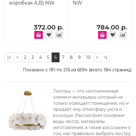
коробках A,B) NW
NW
372.00 р.
784.00 р.
|<
<
2
3
4
5
6
7
8
9
10
>
>|
Показано с 181 по 216 из 6594 (всего 184 страниц)
Люстры — это неотъемлемый
элемент интерьера, который не
только освещает помещение, но и
придаёт ему атмосферу уюта и
роскоши. Рассмотрим основные
виды люстр, материалы
изготовления, а также расскажем о
том, как правильно выбрать люстру