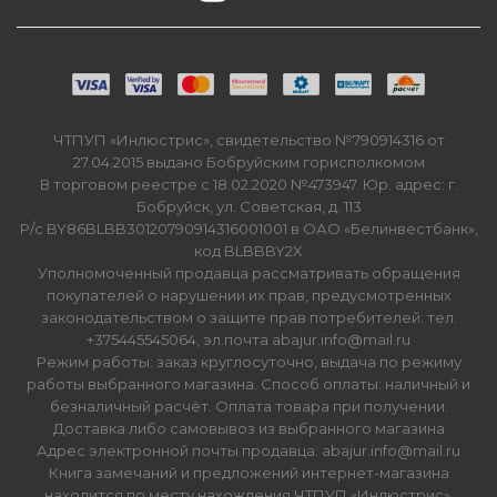
ЧТПУП «Инлюстрис», свидетельство №790914316 от
27.04.2015 выдано Бобруйским горисполкомом
В торговом реестре с 18.02.2020 №473947. Юр. адрес: г.
Бобруйск, ул. Советская, д. 113
Р/с BY86BLBB30120790914316001001 в ОАО «Белинвестбанк»,
код BLBBBY2X
Уполномоченный продавца рассматривать обращения
покупателей о нарушении их прав, предусмотренных
законодательством о защите прав потребителей: тел.
+375445545064, эл.почта abajur.info@mail.ru
Режим работы: заказ круглосуточно, выдача по режиму
работы выбранного магазина. Способ оплаты: наличный и
безналичный расчёт. Оплата товара при получении.
Доставка либо самовывоз из выбранного магазина
Адрес электронной почты продавца: abajur.info@mail.ru
Книга замечаний и предложений интернет-магазина
находится по месту нахождения ЧТПУП «Инлюстрис».