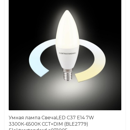
Умная лампа СвечаLED C37 Е14 7W
3300К-6500К CCT+DIM (BLE2779)