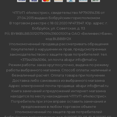
ЧТПУП «Инлюстрис», свидетельство №790914316 от
27.04.2015 выдано Бобруйским горисполкомом
В торговом реестре с 18.02.2020 №473947. Юр. адрес: г.
Бобруйск, ул. Советская, д. 113
Р/с BY86BLBB30120790914316001001 в ОАО «Белинвестбанк»,
код BLBBBY2X
Уполномоченный продавца рассматривать обращения
покупателей о нарушении их прав, предусмотренных
законодательством о защите прав потребителей: тел.
+375445545064, эл.почта abajur.info@mail.ru
Режим работы: заказ круглосуточно, выдача по режиму
работы выбранного магазина. Способ оплаты: наличный и
безналичный расчёт. Оплата товара при получении.
Доставка либо самовывоз из выбранного магазина
Адрес электронной почты продавца: abajur.info@mail.ru
Книга замечаний и предложений интернет-магазина
находится по месту нахождения ЧТПУП «Инлюстрис».
Потребитель при этом вправе оставить замечания и
предложения в любом торговом объекте
Уполномоченный по защите прав потребителей