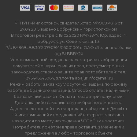
ЧТПУП «Инлюстрис», свидетельство №790914316 от
27.04.2015 выдано Бобруйским горисполкомом
В торговом реестре с 18.02.2020 №473947. Юр. адрес: г.
Бобруйск, ул. Советская, д. 113
Р/с BY86BLBB30120790914316001001 в ОАО «Белинвестбанк»,
код BLBBBY2X
Уполномоченный продавца рассматривать обращения
покупателей о нарушении их прав, предусмотренных
законодательством о защите прав потребителей: тел.
+375445545064, эл.почта abajur.info@mail.ru
Режим работы: заказ круглосуточно, выдача по режиму
работы выбранного магазина. Способ оплаты: наличный и
безналичный расчёт. Оплата товара при получении.
Доставка либо самовывоз из выбранного магазина
Адрес электронной почты продавца: abajur.info@mail.ru
Книга замечаний и предложений интернет-магазина
находится по месту нахождения ЧТПУП «Инлюстрис».
Потребитель при этом вправе оставить замечания и
предложения в любом торговом объекте